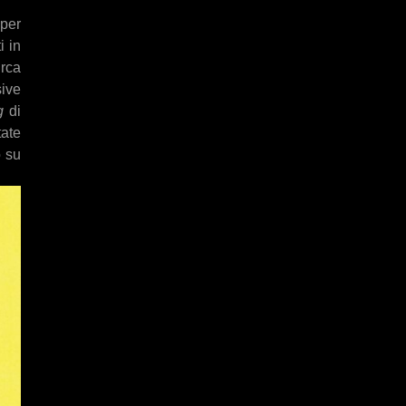
 per
i in
irca
sive
g
di
tate
o su