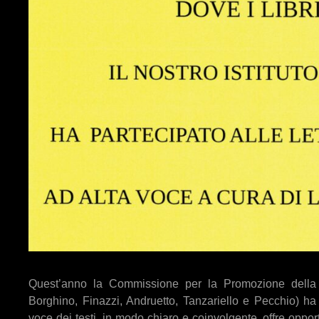
Quest’anno la Commissione per la Promozione della Let
Borghino, Finazzi, Andruetto, Tanzariello e Pecchio) ha
voce dei testi, in modo chiaro e coinvolgente, offre
oppor