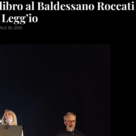
libro al Baldessano Roccati
 Legg’io
STED
ILE 30, 2025