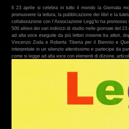
Il 23 aprile si celebra in tutto il mondo la Giornata 
promuovere la lettura, la pubblicazione dei libri e la tut
collaborazione con l’Associazione Legg’Io ha promosso un
500 allievi dei vari indirizzi di studio nelle giornate del 23
ad alta voce eseguite da più lettori insieme tra attori, do
Vincenzo Zoda e Roberta Tiberia per il Biennio e
Que
interpretate in un silenzio attentissimo e partecipe da pa
come si legge ad alta voce con elementi di dizione, artico