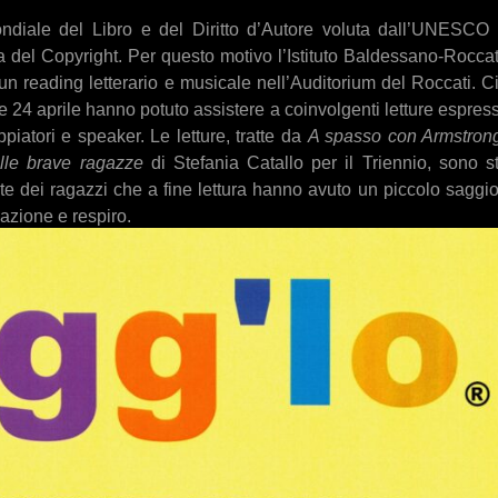
mondiale del Libro e del Diritto d’Autore voluta dall’UNESCO
ela del Copyright. Per questo motivo l’Istituto Baldessano-Roccat
 reading letterario e musicale nell’Auditorium del Roccati. C
 e 24 aprile
hanno potuto assistere a coinvolgenti letture espres
ppiatori e speaker. Le letture, tratte da
A spasso con Armstron
lle brave ragazze
di Stefania Catallo per il Triennio, sono s
rte dei ragazzi che a fine lettura hanno avuto un piccolo saggi
lazione e respiro.