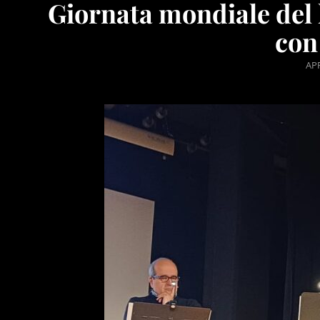
Giornata mondiale del 
con
PO
APR
ON