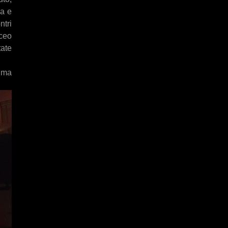
ra e
ntri
iceo
tate
, ma