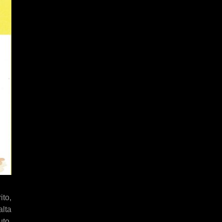
to,
alta
uto,