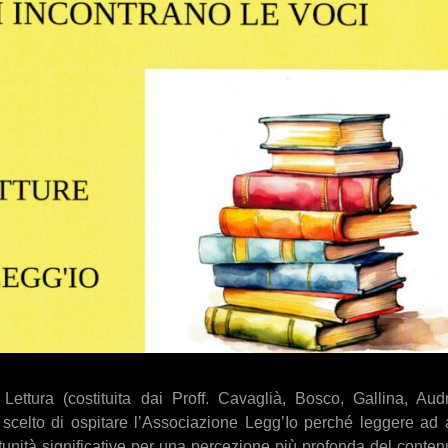
tura (costituita dai Proff. Cavaglià, Bosco, Gallina, Audri
 scelto di ospitare l’Associazione Legg’Io perché leggere ad 
tunità significative per una percezione più profonda del conten