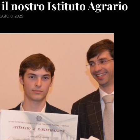
l nostro Istituto Agrario
STED
GIO 8, 2025