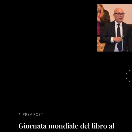
CA
Navigazione
articoli
Previous
PREV POST
Giornata mondiale del libro al
Post