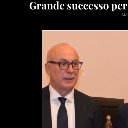
Grande successo per i
PO
MAG
ON