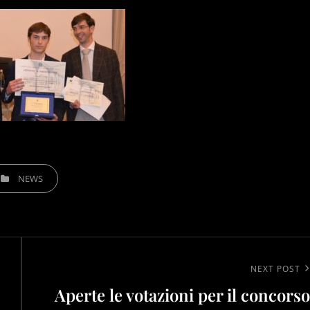
TEGORIES
NEWS
Next
NEXT POST
Aperte le votazioni per il concorso
Post