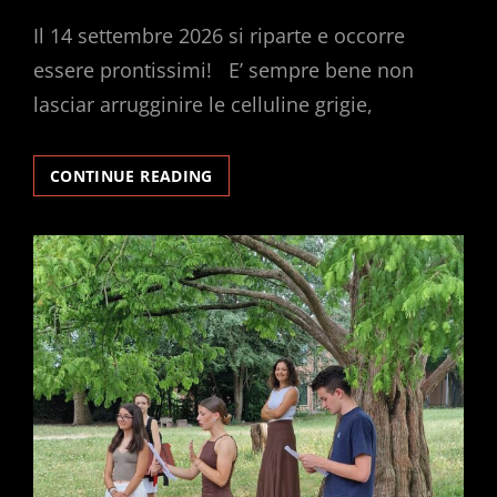
ON
Il 14 settembre 2026 si riparte e occorre
essere prontissimi! E’ sempre bene non
lasciar arrugginire le celluline grigie,
ESERCIZI
CONTINUE READING
ESTIVI
PER
LE
FUTURE
CLASSI
PRIME
E
ALCUNI
CONSIGLI
PER
TUTTI