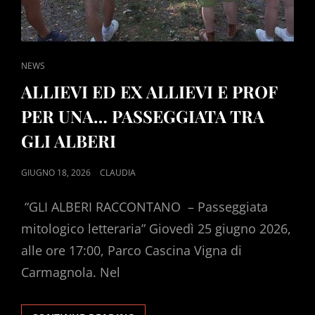
CAT
NEWS
LINKS
ALLIEVI ED EX ALLIEVI E PROF
PER UNA… PASSEGGIATA TRA
GLI ALBERI
POSTED
GIUGNO 18, 2026
CLAUDIA
ON
“GLI ALBERI RACCONTANO – Passeggiata
mitologico letteraria” Giovedì 25 giugno 2026,
alle ore 17:00, Parco Cascina Vigna di
Carmagnola. Nel