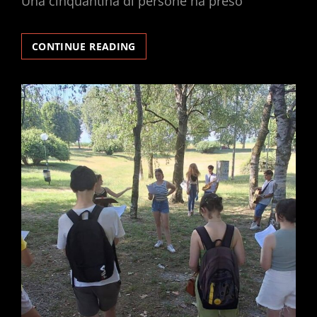
Una cinquantina di persone ha preso
STUDENTI,
CONTINUE READING
ALLIEVI
ED
EX
ALLIEVI
AL
PARCO
CASCINA
VIGNA
ENTUSIASMANO
IL
PUBBLICO