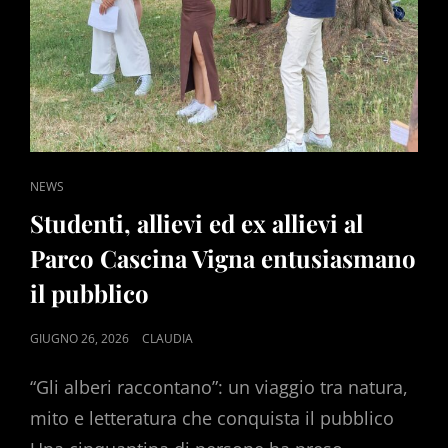
CAT
NEWS
LINKS
Studenti, allievi ed ex allievi al
Parco Cascina Vigna entusiasmano
il pubblico
POSTED
GIUGNO 26, 2026
CLAUDIA
ON
“Gli alberi raccontano”: un viaggio tra natura,
mito e letteratura che conquista il pubblico