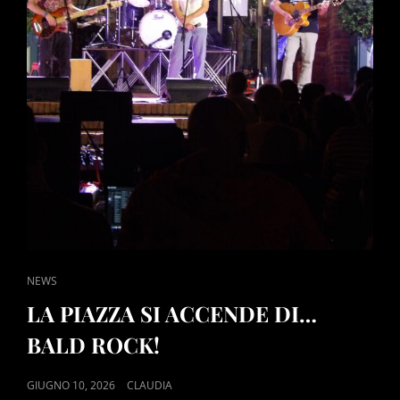
LA
LETTURA
CAT
NEWS
LINKS
LA PIAZZA SI ACCENDE DI…
BALD ROCK!
POSTED
GIUGNO 10, 2026
CLAUDIA