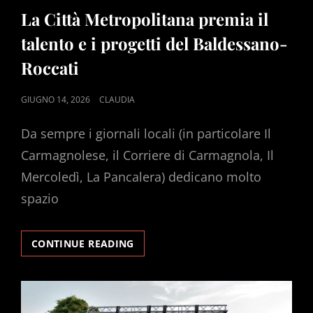
LINKS
La Città Metropolitana premia il
talento e i progetti del Baldessano-
Roccati
POSTED
GIUGNO 14, 2026
CLAUDIA
ON
Da sempre i giornali locali (in particolare Il
Carmagnolese, il Corriere di Carmagnola, Il
Mercoledì, La Pancalera) dedicano molto
spazio
LA
CONTINUE READING
CITTÀ
METROPOLITANA
PREMIA
IL