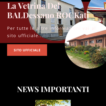
La Vetrina Del
BALDessano ROCKati
Per tutte le altre informazioni vai al
sito ufficiale...
SITO
SITO UFFICIALE
UFFICIALE
NEWS IMPORTANTI