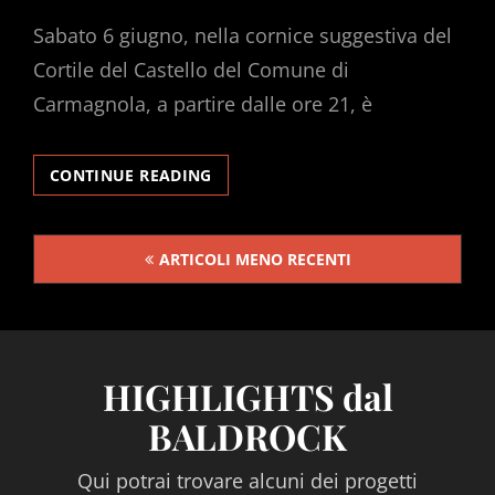
ON
Sabato 6 giugno, nella cornice suggestiva del
Cortile del Castello del Comune di
Carmagnola, a partire dalle ore 21, è
LA
CONTINUE READING
PIAZZA
SI
Navigazione
ACCENDE
ARTICOLI MENO RECENTI
articoli
DI…
BALD
ROCK!
HIGHLIGHTS dal
BALDROCK
Qui potrai trovare alcuni dei progetti