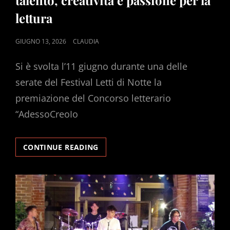
lettura
POSTED
GIUGNO 13, 2026
CLAUDIA
ON
Si è svolta l’11 giugno durante una delle
serate del Festival Letti di Notte la
premiazione del Concorso letterario
“AdessoCreoIo
ADESSOCREOIO
CONTINUE READING
2026:
PREMIATI
TALENTO,
CREATIVITÀ
E
PASSIONE
PER