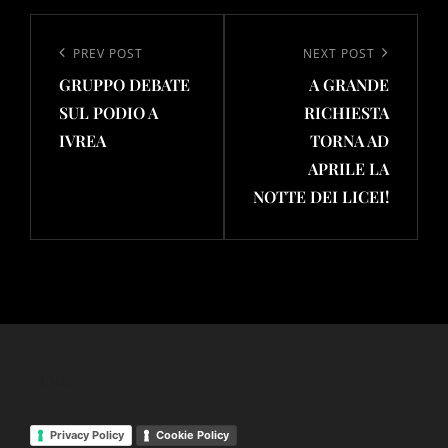
Navigazione
articoli
Previous
PREV POST
Next
NEXT POST
GRUPPO DEBATE
A GRANDE
Post
Post
SUL PODIO A
RICHIESTA
IVREA
TORNA AD
APRILE LA
NOTTE DEI LICEI!
fondo
Privacy Policy
Cookie Policy