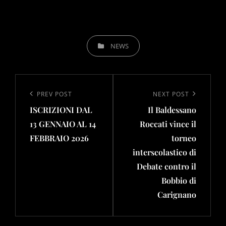
CATEGORIES
NEWS
Navigazione
articoli
Previous
PREV POST
Next
NEXT POST
ISCRIZIONI DAL
Il Baldessano
Post
Post
13 GENNAIO AL 14
Roccati vince il
FEBBRAIO 2026
torneo
interscolastico di
Debate contro il
Bobbio di
Carignano