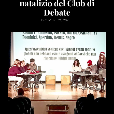
natalizio del Club di
Debate
POSTED
DICEMBRE 21, 2025
ON