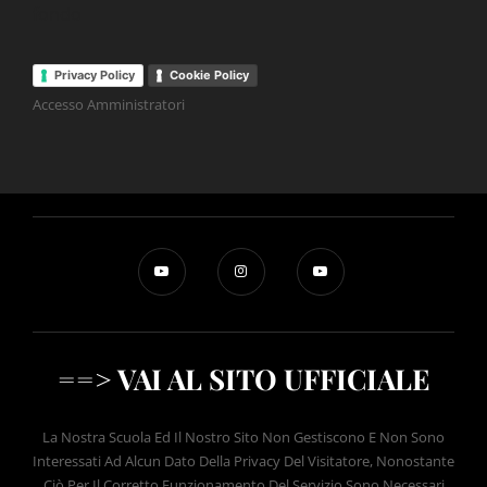
fondo
Privacy Policy
Cookie Policy
Accesso Amministratori
==> VAI AL SITO UFFICIALE
La Nostra Scuola Ed Il Nostro Sito Non Gestiscono E Non Sono
Interessati Ad Alcun Dato Della Privacy Del Visitatore, Nonostante
Ciò Per Il Corretto Funzionamento Del Servizio Sono Necessari