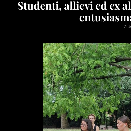
Studenti, allievi ed ex 
entusiasma
POS
GIU
ON