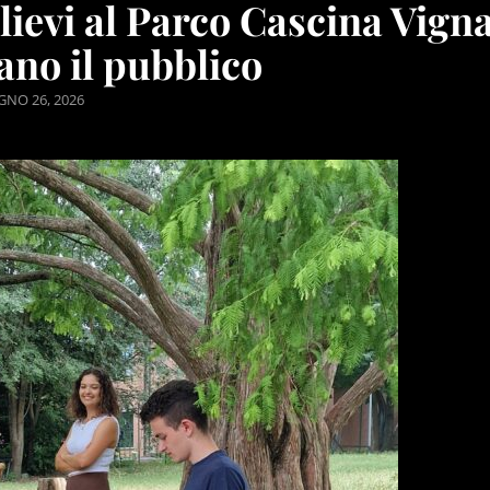
allievi al Parco Cascina Vign
no il pubblico
TED
GNO 26, 2026