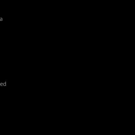
la
 ed