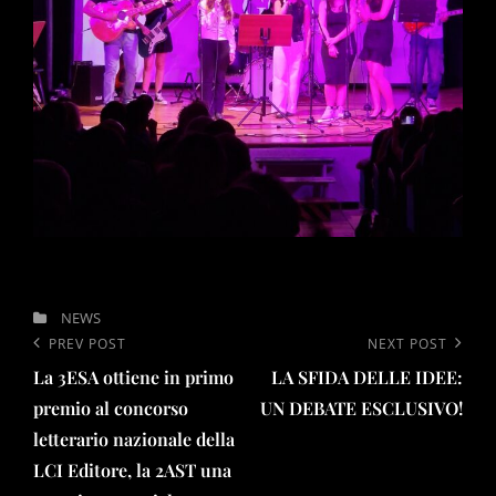
CATEGORIES
NEWS
Navigazione
Previous
PREV POST
Next
NEXT POST
articoli
La 3ESA ottiene in primo
LA SFIDA DELLE IDEE:
Post
Post
premio al concorso
UN DEBATE ESCLUSIVO!
letterario nazionale della
LCI Editore, la 2AST una