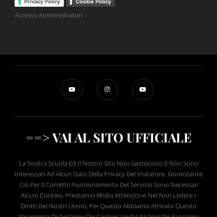
Privacy Policy
Cookie Policy
Accesso Amministratori
==> VAI AL SITO UFFICIALE
La Nostra Scuola Ed Il Nostro Sito Non Gestiscono E Non Sono
Interessati Ad Alcun Dato Della Privacy Del Visitatore, Nonostante
Ciò Per Il Corretto Funzionamento Del Servizio Sono Necessari
Alcuni Cookies. Prestiamo Molta Attenzione Nel Non Ledere I
Diritti Dei Nostri Utenti, Per Questo Abbiamo Attivato Questo
Strumento Di Gestione Dei Cookies Anche Se Non Ne Facciamo