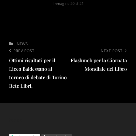
Immagine 20 di 21
CATEGORIES
NEWS
Navigazione
Previous
PREV POST
Next
NEXT POST
articoli
Ottimi risultati per il
Flashmob per la Giornata
Post
Post
Liceo Baldessano al
Mondiale del Libro
torneo di debate di Torino
Rete Libri.
fondo