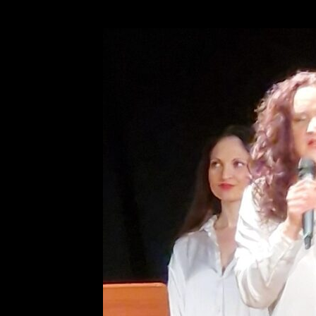
SETTIMANA
DELL’OTIUM
foto4