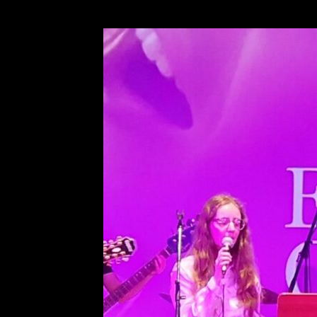
BR26-
2