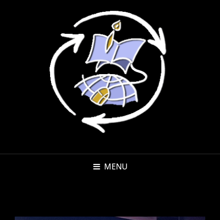
MENU
BR26-