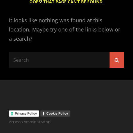
OOPS! THAT PAGE CAN’T BE FOUND.
It looks like nothing was found at this
location. Maybe try one of the links below or
a search?
Search
Searc
for:
fondo
Privacy Policy
Cookie Policy
Accesso Amministratori