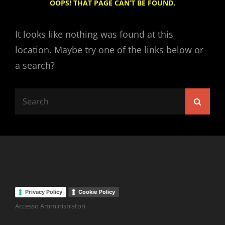
OOPS! THAT PAGE CAN’T BE FOUND.
It looks like nothing was found at this
location. Maybe try one of the links below or
a search?
Search
Searc
for:
fondo
Privacy Policy
Cookie Policy
Accesso Amministratori