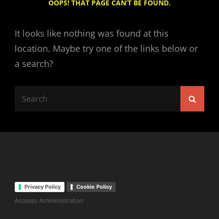
OOPS! THAT PAGE CAN’T BE FOUND.
It looks like nothing was found at this
location. Maybe try one of the links below or
a search?
Search
Searc
for:
fondo
Privacy Policy
Cookie Policy
Accesso Amministratori